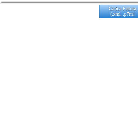
Carica Fattura
(.xml, .p7m)